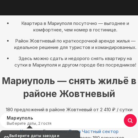
Квартира в Мариуполя посуточно — выгоднее и
комфортнее, чем номер в гостинице.
Район Жовтневый по краткосрочной аренде жилья —
идеальное решение для туристов и командированных.
Здесь можно сдать и недорого снять квартиру на
сутки в Мариуполя и другом городе без посредников!
Мариуполь — снять жильё в
районе Жовтневый
180 предложений в районе Жовтневый oт 2 410
₽
/ сутки
Мариуполь
Выберите даты, 2 гостя
Квартиры
Гостиницы
Дома
Частный сектор
Выберите даты заезда и
Найдём, где остановиться в Мариуполе: 180 вариантов