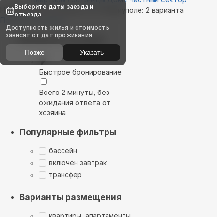
Выберите даты заезда и
Найдём, где остановиться в Мариуполе: 2 варианта
отъезда
Показать на карте
Доступность жилья и стоимость
зависят от дат проживания
Выбирайте лучшее
Позже
Указать
Быстрое бронирование
Всего 2 минуты, без
ожидания ответа от
хозяина
Популярные фильтры
бассейн
включён завтрак
трансфер
Варианты размещения
квартиры, апартаменты