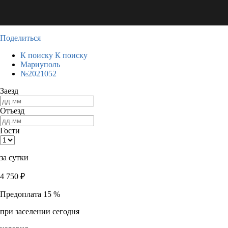
Поделиться
К поиску
К поиску
Мариуполь
№2021052
Заезд
Отъезд
Гости
за сутки
4 750
₽
Предоплата 15 %
при заселении сегодня